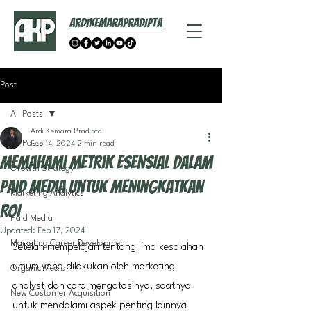
ARDIKEMARAPRADIPTA
Post
All Posts
Ardi Kemara Pradipta
All Posts
Feb 14, 2024
2 min read
Memahami Metrik Esensial dalam
Growth Strategy
Paid Media untuk Meningkatkan
Marketing Analytics
ROI
Paid Media
Updated:
Feb 17, 2024
Marketing Career Development
Setelah mempelajari tentang lima kesalahan 
umum yang dilakukan oleh marketing 
Organic Media
analyst dan cara mengatasinya, saatnya 
New Customer Acquisition
untuk mendalami aspek penting lainnya 