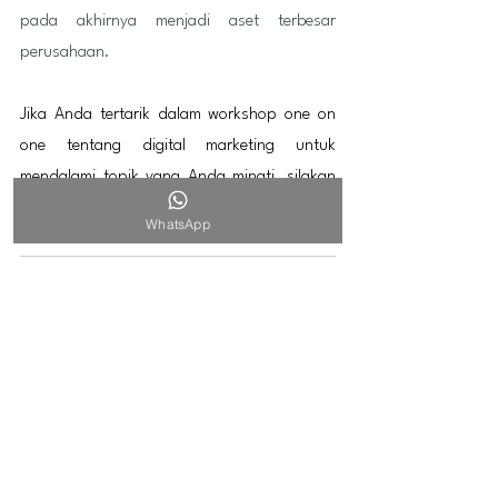
pada akhirnya menjadi aset terbesar 
perusahaan.
Jika Anda tertarik dalam workshop one on 
one tentang digital marketing untuk 
mendalami topik yang Anda minati, silakan 
book jadwal Anda di bawah ini
WhatsApp
Google Analytics 4 | 1on1 Workshop
120
Book Now