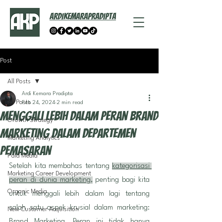
ARDIKEMARAPRADIPTA
Post
All Posts
Ardi Kemara Pradipta
All Posts
Feb 24, 2024
2 min read
Menggali Lebih Dalam Peran Brand
Growth Strategy
Marketing dalam Departemen
Marketing Analytics
Pemasaran
Paid Media
Setelah kita membahas tentang 
kategorisasi 
Marketing Career Development
peran di dunia marketing
,
 penting bagi kita 
Organic Media
untuk menggali lebih dalam lagi tentang 
salah satu aspek krusial dalam marketing: 
New Customer Acquisition
Brand Marketing. Peran ini tidak hanya 